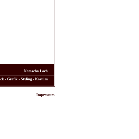
Natascha Loch
ck - Grafik - Styling - Kostüm
Impressum