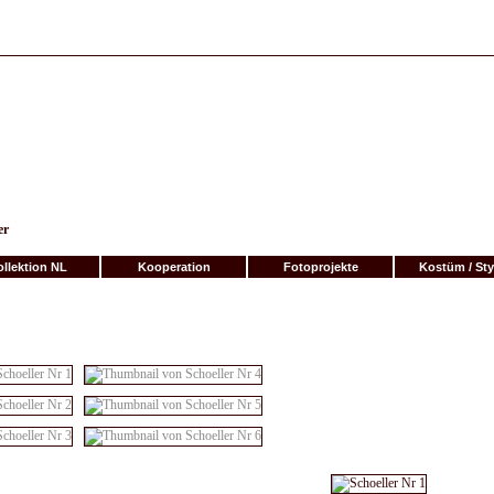
er
llektion NL
Kooperation
Fotoprojekte
Kostüm / Sty