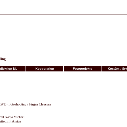
ling
llektion NL
Kooperation
Fotoprojekte
Kostüm / Sty
E - Fotoshooting / Jürgen Claussen
rait Nadja Michael
eitschrift Amica