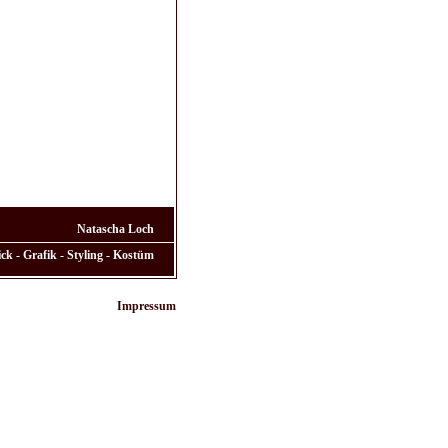
Natascha Loch
ck - Grafik - Styling - Kostüm
Impressum