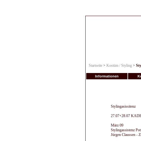
Startseite
>
Kostüm / Styling
>
Sty
Informationen
Ko
Stylingasissitenz
27.07+28.07 KADEW
März 09
Stylingassistenz Pot
Jürgen Claussen - Z